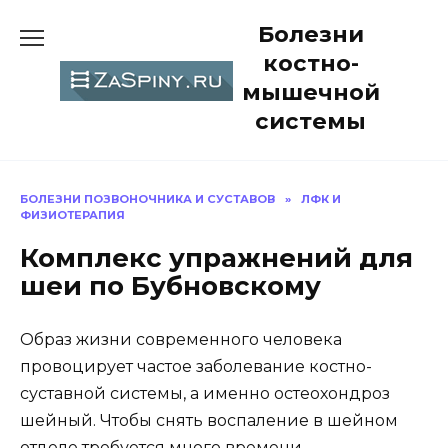
Перейти
Болезни
к
содержанию
костно-
мышечной
системы
БОЛЕЗНИ ПОЗВОНОЧНИКА И СУСТАВОВ
»
ЛФК И
ФИЗИОТЕРАПИЯ
Комплекс упражнений для
шеи по Бубновскому
Образ жизни современного человека
провоцирует частое заболевание костно-
суставной системы, а именно остеохондроз
шейный. Чтобы снять воспаление в шейном
отделе требуется много времени