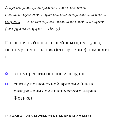
Другая распространенная причина
головокружения при
остеохондрозе шейного
отдела
— это синдром позвоночной артерии
(синдром Барре — Льеу)
.
Позвоночный канал в шейном отделе узок,
поэтому стеноз канала (его сужение) приводит
к:
к компрессии нервов и сосудов
спазму позвоночной артерии (из-за
раздражения симпатического нерва
Франка)
Виновниками стеноза канала и спазма